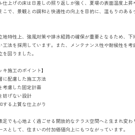
ル仕上げの床は日差しの照り返しが強く、夏場の表面温度上昇
そこで、景観との調和と快適性の向上を目的に、温もりのある
立地特性上、強風対策や排水経路の確保が重要となるため、下
い工法を採用しています。また、メンテナンス性や耐候性を考
立を図りました。
ッキ施工のポイント】
層に配慮した施工方法
を考慮した固定計画
を妨げない設計
和する上質な仕上がり
素足でも心地よく過ごせる開放的なテラス空間へと生まれ変わ
ースとして、住まいの付加価値向上にもつながっています。